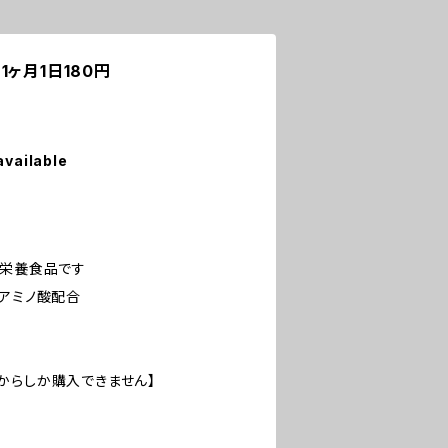
ヶ月1日180円
available
能栄養食品です
のアミノ酸配合
からしか購入できません】