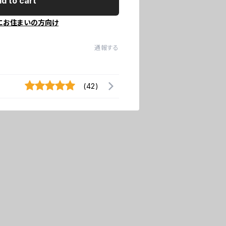
d to cart
にお住まいの方向け
通報する
(42)