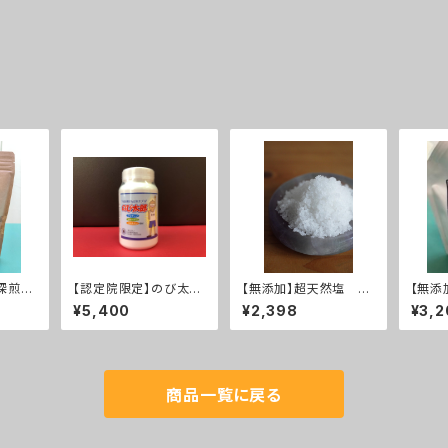
深煎り
【認定院限定】のび太
【無添加】超天然塩
【無添
に！
郎 1ヶ月1日180円
大 血圧が高いと言わ
ル 
¥5,400
¥2,398
¥3,2
れている方へ
人気
商品一覧に戻る