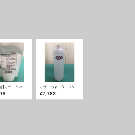
加】マザーミネラ
マザーウォーター 250
婦人科疾患の方に
ml
08
¥2,783