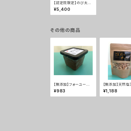
【認定院限定】のび太
郎 1ヶ月1日180円
¥5,400
その他の商品
【無添加】フォーユーの
【無添加】天然塩
あわせみそ 塩分が気
ナッツ 酒の摘み
¥983
¥1,188
になる方へ