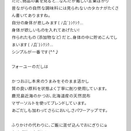
ただ、商品の裏を見ると…なんだか難しい言葉ばかり
昔ながらの自然な調味料には見られないカタカナがたくさ
ん書いてありますね。
自分の身体が悲しみます( ﾉД`)ｼｸｼｸ…
身体が欲しいものを入れてあげたい！
作られたもの（添加物など）だと、身体の中に貯めこんでし
まいます( ﾉД`)ｼｸｼｸ…
シンプルが一番です(^^♪
フォーユーのだしは
かつおぶし本来のうまみをそのまま活かし
質の良い原料を状態よく丁寧に削り使用しています。
鹿児島近海のかつお、北海道産の天然昆布
マザーソルトを使ってブレンドしています。
あごだしも加わってさらにおいしさパワーアップです。
ふりかけの代わりに、ご飯に混ぜ込んでおにぎりに🍙