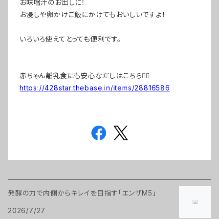
お味噌汁のお出しに！
お浸しや卵かけご飯にかけてもおいしいですよ！
いろいろ使えてとっても便利です。
赤ちゃん離乳食にも安心なだしはこちら💁‍♀️
https://428star.thebase.in/items/28816586
発酵の力で内側からキレイを目指す「エンザM5」
2026/7/27