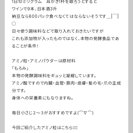
1日10ミリグラム 耳かき1杯を取ろうとすると
ワインで9本、日本酒3升
納豆なら800パック食べなくてはならないそうです＿|￣|
○
日々使う調味料などで取り入れておきたいですが
これも添加物が入ったものではなく、本物の発酵食品であ
ることが条件！
アミノ粒・アミノパウダーは原材料
「もろみ」
本物の発酵調味料をギュッと凝縮しています。
アミノ酸ですので内臓・血管・筋肉・皮膚・髪の毛・爪の主成
分です。
身体への栄養素にもなりますね。
毎日小さじ２～３がおすすめですよ(⌒∇⌒)
今回ご紹介したアミノ粒はこちら💁‍♀️