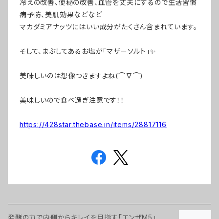
冷えの改善、便秘の改善、血管を丈夫にするので生活習慣
病予防、美肌効果などなど
マカダミアナッツにはいい成分がたくさん含まれています。
そして、まぶしてあるお塩が「マザーソルト」✨
美味しいのは想像つきますよね(⌒∇⌒)
美味しいので食べ過ぎ注意です！！
https://428star.thebase.in/items/28817116
発酵の力で内側からキレイを目指す「エンザM5」