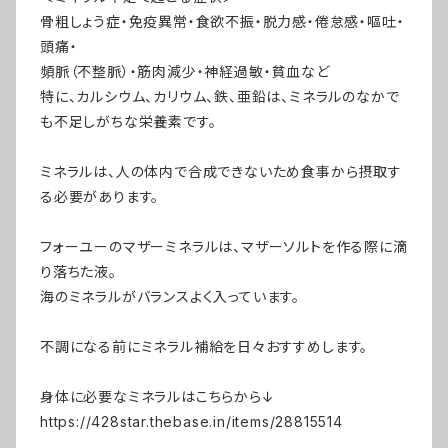
骨粗しょう症・免疫異常・食欲不振・脱力感・倦怠感・嘔吐・
頭痛・
頻脈（不整脈）・筋肉減少・神経過敏・貧血など
特に、カルシウム、カリウム、鉄、亜鉛は、ミネラルのなかで
も不足しがちな栄養素です。
ミネラルは、人の体内で合成できないため食事から摂取す
る必要があります。
フォーユーのマザーミネラルは、マザーソルトを作る際に滴
り落ちた液。
海のミネラルがバランスよく入っています。
不調になる前にミネラル補給を日々おすすめします。
身体に必要なミネラルはこちらから↓
https://428star.thebase.in/items/28815514